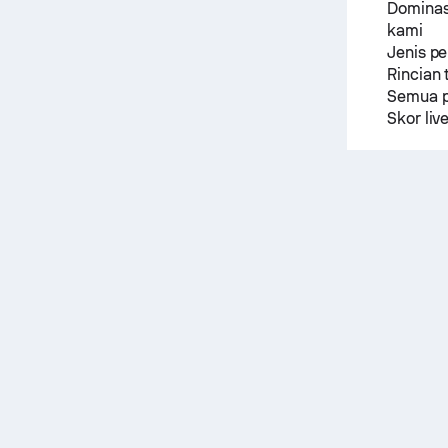
Dominasi
kami
Jenis p
Rincian 
Semua p
Skor liv