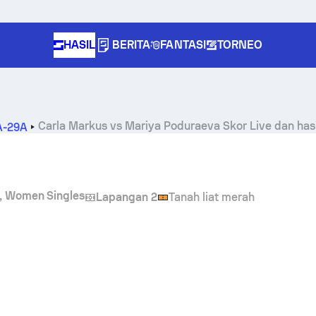
HASIL
BERITA
FANTASI
TORNEO
Carla Markus
vs
Mariya Poduraeva
Skor Live dan has
TA-29A
A, Women Singles
Lapangan 2
Tanah liat merah