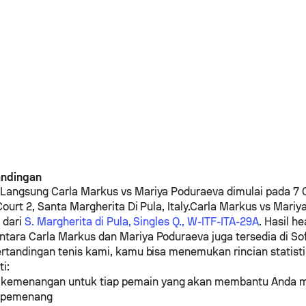
andingan
 Langsung
Carla Markus
vs
Mariya Poduraeva
dimulai pada 7 
ourt 2, Santa Margherita Di Pula, Italy.
Carla Markus
vs
Mariy
 dari
S. Margherita di Pula, Singles Q., W-ITF-ITA-29A
. Hasil h
ntara
Carla Markus
dan
Mariya Poduraeva
juga tersedia di So
rtandingan tenis kami, kamu bisa menemukan rincian statist
ti:
 kemenangan untuk tiap pemain yang akan membantu Anda 
i pemenang