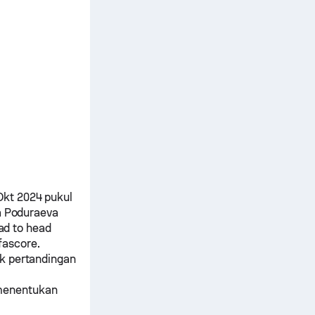
Okt 2024 pukul
a Poduraeva
ead to head
fascore.
ik pertandingan
menentukan