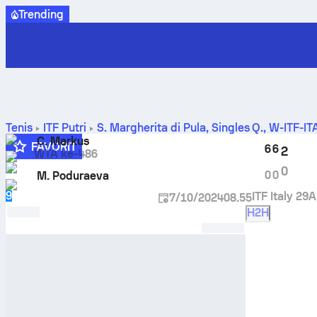
Trending
Tenis
ITF Putri
S. Margherita di Pula, Singles Q., W-ITF-I
C. Markus
FAVORIT
6
6
2
WTA ke-486
2
0
0
0
M. Poduraeva
9
ITF Italy 29
7/10/2024
08.55
H2H