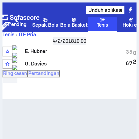
Unduh aplikasi
Trending
Sepak Bola
Bola Basket
Tenis
Hoki e
Tenis
ITF Pria
Edward
Great Britain F7, Singles Qualifying
4/2/2018
10.00
,
Kualifikasi
Hubner
vs
George Davies
Skor Live dan hasil H2H
E. Hubner
3
5
0
2
6
7
G. Davies
Ringkasan
Pertandingan