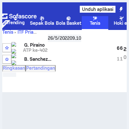
Unduh aplikasi
Trending
Sepak Bola
Bola Basket
Tenis
Hoki e
Tenis
ITF Pria
Antalya, Singles M-ITF-TUR-20A
,
Babak 16 besar
26/5/2022
09.10
Gabriele Piraino
vs
Benito Sanchez Martinez
Skor Live dan
G. Piraino
hasil H2H
6
6
2
ATP ke-402
8
0
1
1
B. Sanchez Martinez
WC
Ringkasan
Pertandingan