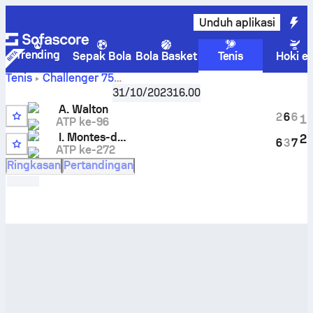
Unduh aplikasi
Trending
Sepak Bola
Bola Basket
Tenis
Hoki e
Tenis
Challenger
75
Adam Walton
vs
Charlottesville, USA
31/10/2023
,
Babak 32 besar
16.00
Inaki Montes-de la Torre
Skor Live dan hasil H2H
A. Walton
2
6
6
1
ATP ke-96
6
I. Montes-de la Torre
2
6
3
7
ATP ke-272
Q
Ringkasan
Pertandingan