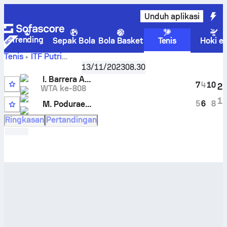
Unduh aplikasi
Trending
Sepak Bola
Bola Basket
Tenis
Hoki e
Tenis
ITF Putri
Heraklion, Singles Qualifying, W-ITF-GRE-07A
,
Babak Kuali
13/11/2023
08.30
Isabella Barrera Aguirre
vs
Mariya Poduraeva
Skor Live
I. Barrera Aguirre
dan hasil H2H
7
4
10
2
WTA ke-808
5
1
5
6
8
M. Poduraeva
14
Ringkasan
Pertandingan