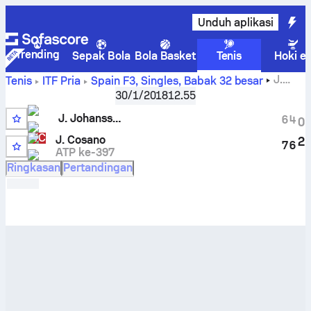
Unduh aplikasi
Trending
Sepak Bola
Bola Basket
Tenis
Hoki e
J.
Tenis
ITF Pria
Spain F3, Singles
,
Babak 32 besar
Johansson-Holm
vs
Javier Barranco Cosano
Skor Live dan
30/1/2018
12.55
hasil H2H
J. Johansson-Holm
6
4
0
WC
J. Cosano
2
7
6
ATP ke-397
Ringkasan
Pertandingan