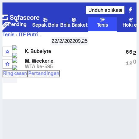
Unduh aplikasi
Trending
Sepak Bola
Bola Basket
Tenis
Hoki e
Tenis
ITF Putri
Sharm El Sheikh, 2022 Egypt 08A, Women Singles Qualify
22/2/2022
09.25
Klaudija Bubelyte
vs
Marie Weckerle
Skor Live dan hasil
K. Bubelyte
H2H
6
6
2
M. Weckerle
0
1
2
WTA ke-595
Ringkasan
Pertandingan