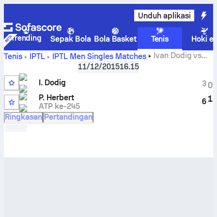
Unduh aplikasi
Trending
Sepak Bola
Bola Basket
Tenis
Hoki e
Ivan Dodig
vs
Tenis
IPTL
IPTL Men Singles Matches
Pierre-Hugues Herbert
Skor Live dan hasil H2H
11/12/2015
16.15
I. Dodig
3
0
P. Herbert
1
6
ATP ke-245
Ringkasan
Pertandingan