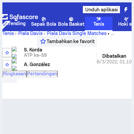
Unduh aplikasi
Trending
Sepak Bola
Bola Basket
Tenis
Hoki e
Tenis
Piala Davis
Piala Davis Single Matches
Sebastian Korda
vs
A. González
Skor Live dan hasil H2H
Tambahkan ke favorit
S. Korda
ATP ke-59
Dibatalkan
6/3/2022
,
01.10
A. González
Ringkasan
Pertandingan