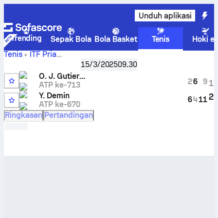
Unduh aplikasi
Trending
Sepak Bola
Bola Basket
Tenis
Hoki e
Tenis
ITF Pria
ITF M25 Les Franqueses del Vallès Men
,
Babak 32 besar
15/3/2025
09.30
Oscar Jose Gutierrez
vs
Yaroslav Demin
Skor Live dan
O. J. Gutierrez
hasil H2H
2
6
9
1
ATP ke-713
Y. Demin
2
6
4
11
ATP ke-670
Ringkasan
Pertandingan