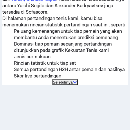
antara
Yuichi Sugita
dan
Alexander Kudryavtsev
juga
tersedia di Sofascore.
Di halaman pertandingan tenis kami, kamu bisa
menemukan rincian statistik pertandingan saat ini, seperti:
Peluang kemenangan untuk tiap pemain yang akan
membantu Anda menentukan prediksi pemenang
Dominasi tiap pemain sepanjang pertandingan
ditunjukkan pada grafik Kekuatan Tenis kami
Jenis permukaan
Rincian tatistik untuk tiap set
Semua pertandingan H2H antar pemain dan hasilnya
Skor live pertandingan
Selebihnya