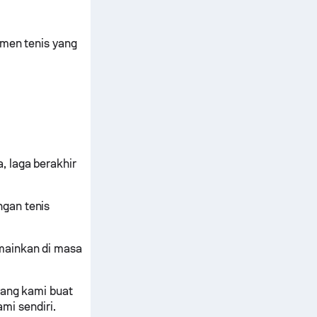
amen tenis yang
, laga berakhir
ngan tenis
mainkan di masa
yang kami buat
ami sendiri.