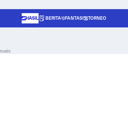
HASIL
BERITA
FANTASI
TORNEO
Tmusic