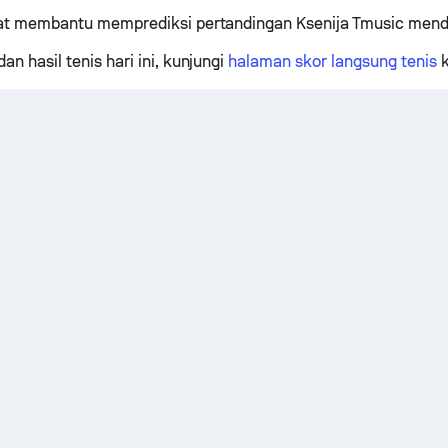
apat membantu memprediksi pertandingan Ksenija Tmusic mend
an hasil tenis hari ini, kunjungi
halaman skor langsung tenis
k