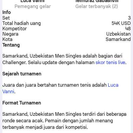
Luca Vanni
Teimuraz Gabashvili
Pemegang gelar
Gelar terbanyak (2)
Info
Set
3
Total hadiah uang
54K USD
Kompetitor
48
Negara
Uzbekistan
Kota
Samarkand
Tentang
Samarkand, Uzbekistan Men Singles adalah bagian dari
Challenger.
Selalu update dengan halaman
skor tenis live
.
Sejarah turnamen
Juara dan juara bertahan turnamen tenis adalah
Luca
Vanni
.
Format Turnamen
Samarkand, Uzbekistan Men Singles terdiri dari beberapa
ronde secara acak. Pemain dengan jumlah menang
terbanyak menjadi juara dari kompetisi.