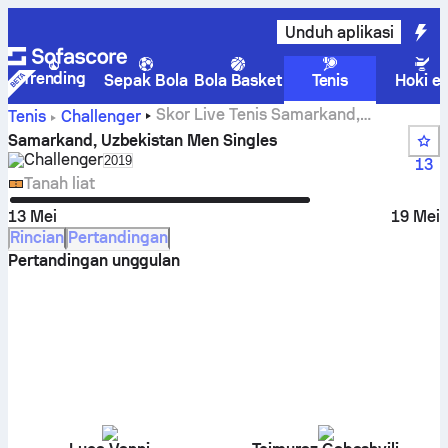
Unduh aplikasi
Trending
Sepak Bola
Bola Basket
Tenis
Hoki e
Skor Live Tenis Samarkand,
Tenis
Challenger
Uzbekistan Men Singles, hasil grup, dan laga
Samarkand, Uzbekistan Men Singles
Challenger
Select season in unique tournament header
2019
13
Tanah liat
13 Mei
19 Mei
Rincian
Pertandingan
Pertandingan unggulan