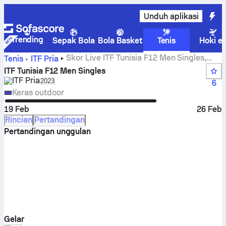
Unduh aplikasi
Trending
Sepak Bola
Bola Basket
Tenis
Hoki e
Skor Live ITF Tunisia F12 Men Singles,
Tenis
ITF Pria
hasil, dan laga
ITF Tunisia F12 Men Singles
ITF Pria
Select season in unique tournament header
2023
6
Keras outdoor
19 Feb
26 Feb
Rincian
Pertandingan
Pertandingan unggulan
Gelar