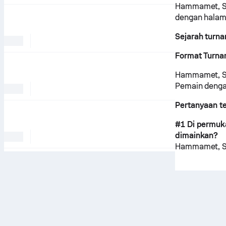
Hammamet, Sin
dengan hala
Sejarah turn
Format Turn
Hammamet, Sin
Pemain dengan
Pertanyaan t
#1 Di permuk
dimainkan?
Hammamet, Si