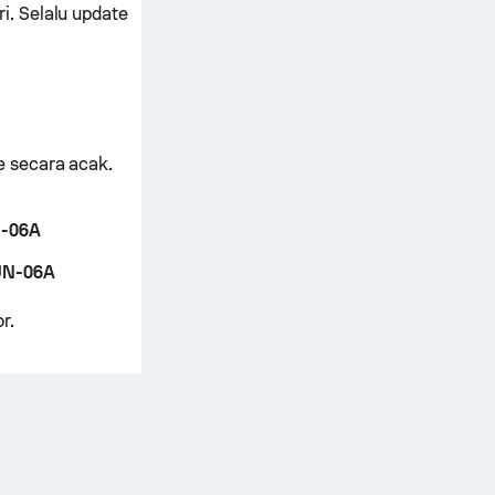
i.
Selalu update
e secara acak.
N-06A
UN-06A
or
.