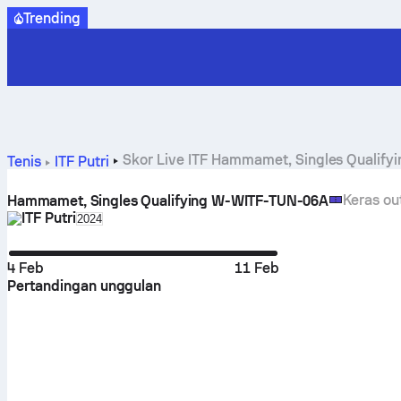
Trending
Skor Live ITF Hammamet, Singles Qualifyi
Tenis
ITF Putri
Keras ou
Hammamet, Singles Qualifying W-WITF-TUN-06A
ITF Putri
Select season in unique tournament header
2024
4 Feb
11 Feb
Pertandingan unggulan