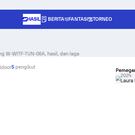
HASIL
BERITA
FANTASI
TORNEO
ng W-WITF-TUN-06A, hasil, dan laga
5
pengikut
tdoor
Pemegan
2024
Laura