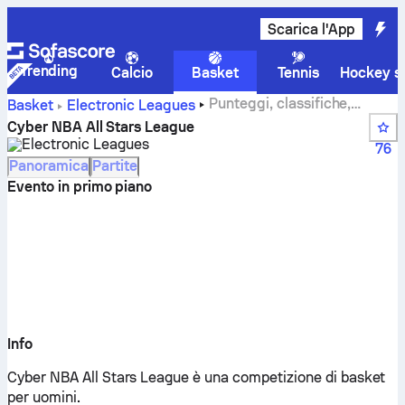
Scarica l'App
Trending
Calcio
Basket
Tennis
Hockey su
Punteggi, classifiche,
Basket
Electronic Leagues
calendario e statistiche di Cyber NBA All Stars League
Cyber NBA All Stars League
Electronic Leagues
76
Panoramica
Partite
Evento in primo piano
Info
Cyber NBA All Stars League è una competizione di basket
per uomini.