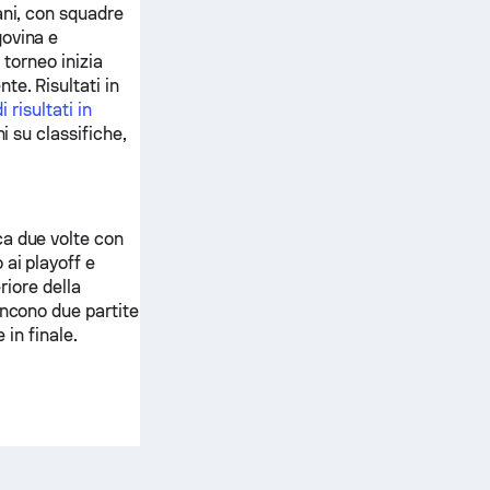
ani, con squadre
govina e
 torneo inizia
te. Risultati in
 risultati in
i su classifiche,
ca due volte con
 ai playoff e
riore della
incono due partite
 in finale.