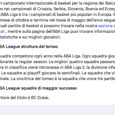
un campionato internazionale di basket per la regione dei Balc
 nei campionati di Croazia, Serbia, Slovenia, Bosnia ed Erze
ABA Liga è tra i campionati di basket più popolari in Europa. Il
mese di ottobre e termina nel mese di maggio dell'anno seguen
ttuali partite di basket si possono trovare nella nostra
sezione di
sket
, mentre sulla pagina dell'ABA Liga puoi trovare informazion
tistiche e sui migliori giocatori.
A League struttura del torneo
squadre competono ogni anno nella ABA Liga. Ogni squadra gio
urante la regular season. Le migliori quattro squadre passano
ra in classifica viene retrocessa in ABA Liga 2, la divisione infe
 Le squadre ai playoff giocano le semifinali. Le squadre che v
inale. La vincitrice del torneo è la squadra che vince tre partite
BA League squadre di maggior successo
ntore del titolo è BC Dubai.