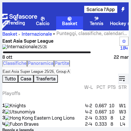
Scarica l'App
Trending
Calcio
Basket
Tennis
Hockey su
Punteggi, classifiche, calendario
Basket
Internazionale
e statistiche di East Asia Super League
East Asia Super League
Internazionale
Select season in unique tournament header
25/26
184
8 ott
22 mar
Classifiche
Panoramica
Partite
Select standings table in tournament standings
East Asia Super League 25/26, Group A
displ
Tutto
Casa
Trasferta
W-L
PCT
PTS
STR
Playoffs
1
Knights
4-2
0.667
10
W1
2
Utsunomiya
4-2
0.667
10
W3
3
Hong Kong Eastern Long Lions
2-4
0.333
8
L2
4
Fubon Braves
2-4
0.333
8
L4
Regole e legenda