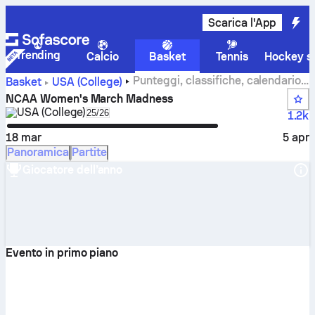
Scarica l'App
Trending
Calcio
Basket
Tennis
Hockey su
Punteggi, classifiche, calendario
Basket
USA (College)
e statistiche di NCAA Women's March Madness
NCAA Women's March Madness
USA (College)
Select season in unique tournament header
25/26
1.2k
18 mar
5 apr
Panoramica
Partite
Giocatore dell’anno
Evento in primo piano