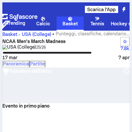
Scarica l'App
Trending
Calcio
Basket
Tennis
Hockey su
Punteggi, classifiche, calendario
Basket
USA (College)
e statistiche di NCAA Men's March Madness
NCAA Men's March Madness
USA (College)
Select season in unique tournament header
25/26
7.8k
17 mar
7 apr
Panoramica
Partite
Giocatore dell’anno
Evento in primo piano