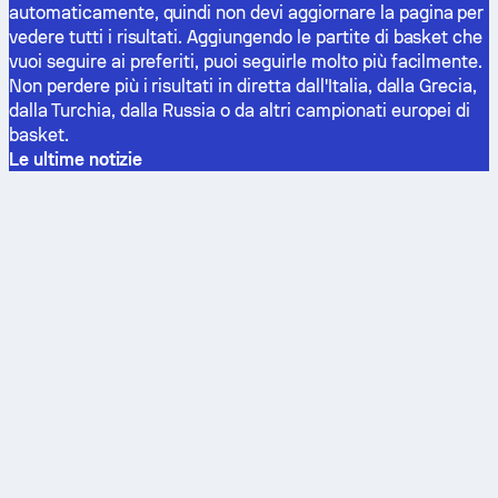
automaticamente, quindi non devi aggiornare la pagina per
vedere tutti i risultati. Aggiungendo le partite di basket che
vuoi seguire ai preferiti, puoi seguirle molto più facilmente.
Non perdere più i risultati in diretta dall'Italia, dalla Grecia,
dalla Turchia, dalla Russia o da altri campionati europei di
basket.
Le ultime notizie
Calcio
Basket
Coppa del Mondo FIFA
NBA
Ranking FIFA
Eurolega
UEFA Champions League
Stoiximan GBL
Serie A
Liga ACB
LaLiga
Lega A Basket
Premier League
Turkish Basketball Super League
Bundesliga
Ranking UEFA