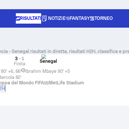
RISULTATI
NOTIZIE
FANTASY
TORNEO
ncia
-
Senegal
risultati in diretta, risultati H2H, classifica e pr
3
-
1
Senegal
Finita
90' +6, 66'
Ibrahim Mbaye
90' +5
Barcola
82'
oppa del Mondo FIFA
MetLife Stadium
2H