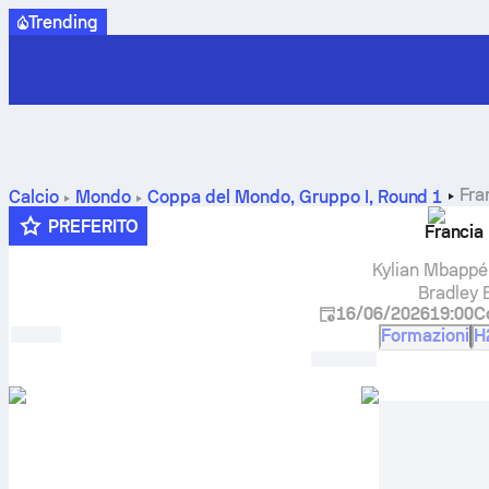
Trending
Fra
Calcio
Mondo
Coppa del Mondo, Gruppo I
,
Round 1
PREFERITO
Francia
Kylian Mbappé
Bradley 
16/06/2026
19:00
C
Formazioni
H