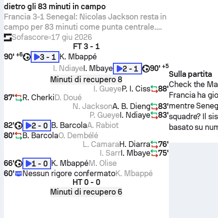
dietro gli 83 minuti in campo
Francia 3-1 Senegal: Nicolas Jackson resta in
campo per 83 minuti come punta centrale.
Una Valutazione Sofascore di 5.9 con 1 tiro,
Sofascore
17 giu 2026
FT
3 - 1
un legno colpito e due passaggi chiave.
+
6
90'
K. Mbappé
3 - 1
+
5
I. Ndiaye
I. Mbaye
90'
2 - 1
Sulla partita
Minuti di recupero 8
Check the Mat
I. Gueye
P. I. Ciss
88'
Francia
ha gi
87'
R. Cherki
D. Doué
mentre
Seneg
N. Jackson
A. B. Dieng
83'
P. Gueye
I. Ndiaye
83'
squadre? Il si
82'
B. Barcola
A. Rabiot
2 - 0
basato su num
80'
B. Barcola
O. Dembélé
L. Camara
H. Diarra
76'
I. Sarr
I. Mbaye
75'
66'
K. Mbappé
M. Olise
1 - 0
60'
Nessun rigore confermato
K. Mbappé
HT
0 - 0
Minuti di recupero 6