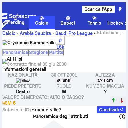
Scarica l'App
Trending
Calcio
Basket
Tennis
Hockey su
Statistiche,
Calcio
Arabia Saudita
Saudi Pro League
valutazioni e gol di Crysencio Summerville
Crysencio Summerville
16k
Panoramica
Stagione
Partite
Al-Hilal
Contratto fino al
30 giu 2030
Informazioni generali
NAZIONALITÀ
30 OTT 2001
ALTEZZA
NED
24 anni
174 cm
PIEDE PREFERITO
RUOLO
NUMERO MAGLIA
Destro
M
7
VALORE DI MERCATO: ALTO O BASSO?
49M €
Sofascore ID
:
csummerville7
Condividi
Panoramica degli attributi