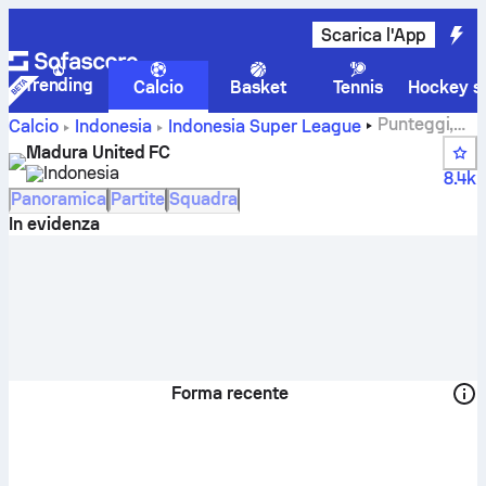
Scarica l'App
Trending
Calcio
Basket
Tennis
Hockey su
Punteggi,
Calcio
Indonesia
Indonesia Super League
partite, classifiche e statistiche dei giocatori di Madura
Madura United FC
United FC
Indonesia
8.4k
Panoramica
Partite
Squadra
In evidenza
Forma recente