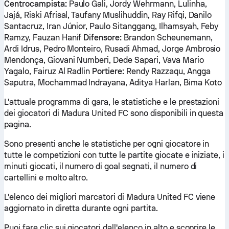
Centrocampista:
Paulo Gali, Jordy Wehrmann, Lulinha,
Jajá, Riski Afrisal, Taufany Muslihuddin, Ray Rifqi, Danilo
Santacruz, Iran Júnior, Paulo Sitanggang, Ilhamsyah, Feby
Ramzy, Fauzan Hanif
Difensore:
Brandon Scheunemann,
Ardi Idrus, Pedro Monteiro, Rusadi Ahmad, Jorge Ambrosio
Mendonça, Giovani Numberi, Dede Sapari, Vava Mario
Yagalo, Fairuz Al Radlin
Portiere:
Rendy Razzaqu, Angga
Saputra, Mochammad Indrayana, Aditya Harlan, Bima Koto
L'attuale programma di gara, le statistiche e le prestazioni
dei giocatori di Madura United FC sono disponibili in questa
pagina.
Sono presenti anche le statistiche per ogni giocatore in
tutte le competizioni con tutte le partite giocate e iniziate, i
minuti giocati, il numero di goal segnati, il numero di
cartellini e molto altro.
L'elenco dei migliori marcatori di Madura United FC viene
aggiornato in diretta durante ogni partita.
Puoi fare clic sui giocatori dall'elenco in alto e scoprire le