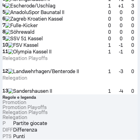
4
Escherode/Uschlag
1
+1
3
5
AnadoluSpor Baunatal II
0
0
0
6
Zagreb Kroatien Kassel
0
0
0
7
Fulle-Kicker
0
0
0
8
Söhrewald
0
0
0
9
SSV 51 Kassel
0
0
0
10
FSV Kassel
1
-1
0
11
Olympia Kassel II
1
-1
0
Relegation Playoffs
12
Landwehrhagen/Benterode II
1
-3
0
Relegation
13
Sandershausen II
1
-4
0
Regole e legenda
Promotion
Promotion Playoffs
Relegation Playoffs
Relegation
P
Partite giocate
DIFF
Differenza
PTS
Punti