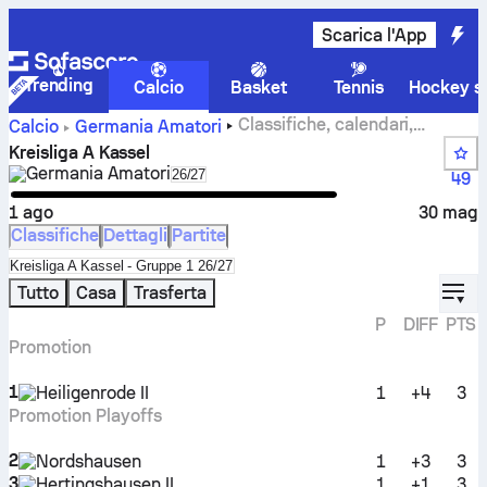
Scarica l'App
Trending
Calcio
Basket
Tennis
Hockey su
Classifiche, calendari,
Calcio
Germania
Amatori
risultati e statistiche di Kreisliga A Kassel
Kreisliga A Kassel
Germania
Amatori
Select season in unique tournament he
26/27
49
1 ago
30 mag
Classifiche
Dettagli
Partite
Select standings table in tournament standings
Kreisliga A Kassel - Gruppe 1 26/27
displ
Tutto
Casa
Trasferta
P
DIFF
PTS
Promotion
1
Heiligenrode II
1
+4
3
Promotion Playoffs
2
Nordshausen
1
+3
3
3
Hertingshausen II
1
+1
3