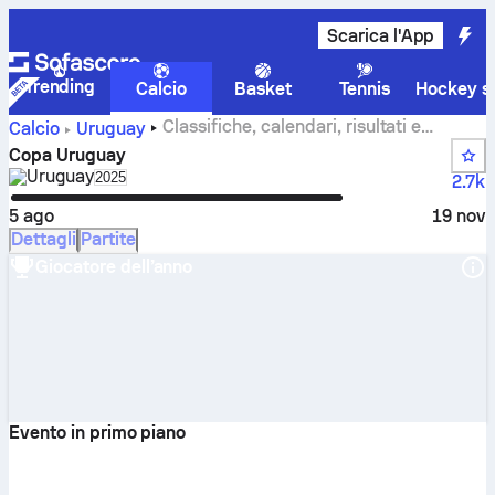
Scarica l'App
Trending
Calcio
Basket
Tennis
Hockey su
Classifiche, calendari, risultati e
Calcio
Uruguay
statistiche di Copa Uruguay
Copa Uruguay
Uruguay
Select season in unique tournament header
2025
2.7k
5 ago
19 nov
Dettagli
Partite
Giocatore dell’anno
Evento in primo piano