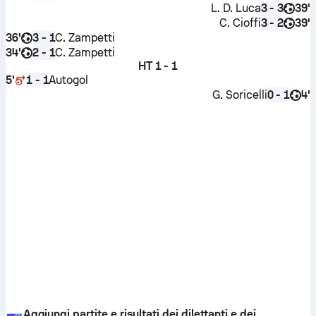
L. D. Luca
39'
3 - 3
C. Cioffi
39'
3 - 2
36'
C. Zampetti
3 - 1
34'
C. Zampetti
2 - 1
HT
1 - 1
5'
Autogol
1 - 1
G. Soricelli
4'
0 - 1
Aggiungi partite e risultati dei dilettanti e dei