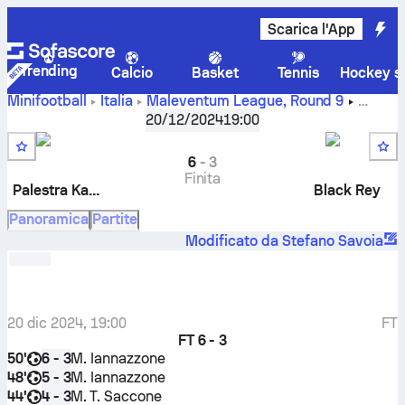
Scarica l'App
Trending
Calcio
Basket
Tennis
Hockey su
Minifootball
Italia
Maleventum League
,
Round 9
Palestra Katachi NPB
-
Black Rey
20/12/2024
19:00
6
-
3
Finita
Palestra Katachi
Black Rey
Panoramica
Partite
Modificato da Stefano Savoia
20 dic 2024, 19:00
FT
FT
6 - 3
50'
M. Iannazzone
6 - 3
48'
M. Iannazzone
5 - 3
44'
M. T. Saccone
4 - 3