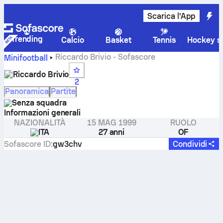
Scarica l'App
Trending
Calcio
Basket
Tennis
Hockey su
Riccardo Brivio - Sofascore
Minifootball
Riccardo Brivio
2
Panoramica
Partite
Senza squadra
Informazioni generali
NAZIONALITÀ
15 MAG 1999
RUOLO
ITA
27 anni
OF
Sofascore ID
:
gw3chv
Condividi