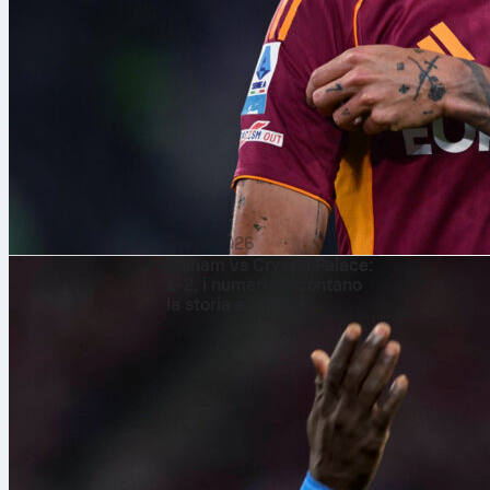
Il vanto: l’u
durante quel 
Allenato
L’era della “C
nell’ottobre 2
non guida più
2026. La feder
segnando l’ini
7 ago 2026
Per l’Arabia 
Fulham vs Crystal Palace:
drammatica e 
1-2, i numeri raccontano
ma l’idea ora
la storia a Londra
intelligente. 
Saudita ha co
più costante c
I ricordi del 
Saudita è ora
panchina, l’ob