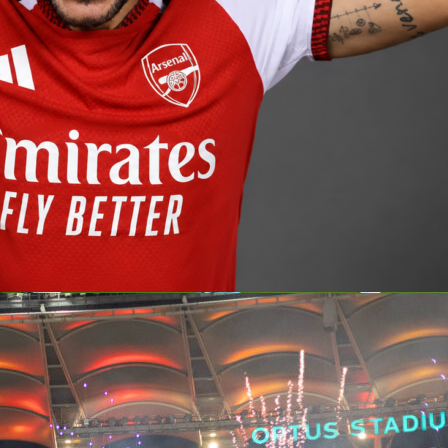
 Mondo FIFA 2026
è ormai alle porte e l’Arabia Saudita
a delle storie più intriganti della zona AFC. Superato lo statu
ionale, la nazione è oggi il volto di una massiccia rivoluzione