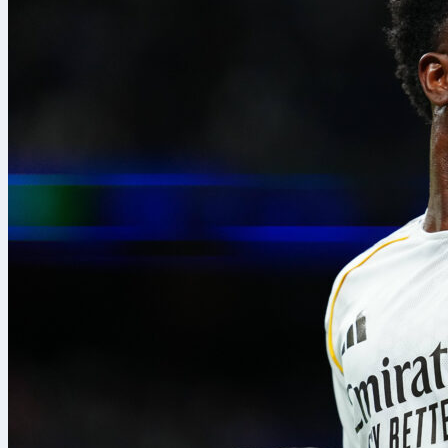
Pur entrando n
Al-Dawsari è a