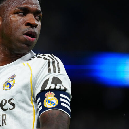
el capitolo finale della sua carriera, l’intelligenza calcistica d
i massimi livelli. Si è evoluto da puro velocista in un regista