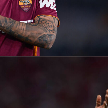
nica squadra capace di battere i campioni del mondo del 2022
torneo.
re — Georgios Donis
amicia Bianca” è ufficialmente finita. Dopo essere tornato
024 e aver riacceso la fiducia in tutto il Paese, Hervé Renard
 la nazionale dell’Arabia Saudita verso la Coppa del Mondo FIF
azione saudita ha ora affidato l’incarico a
Georgios Donis
,
zio di un capitolo completamente nuovo per i Falchi Verdi.
Saudita, questo cambiamento sembra meno una rivoluzione
più un’evoluzione. Lo spirito combattivo è ancora presente,
 è combinare passione e una gestione della partita più
Donis ha il difficile compito di mantenere la fiducia che l’Arabia
struito negli ultimi anni, rendendo al tempo stesso la squadra
ontro avversari di alto livello.
2022 resteranno sempre speciali, ma l’attenzione dell’Arabia
 completamente rivolta al futuro. Con Georgios Donis in
iettivo non è più soltanto sorprendere le grandi squadre — è