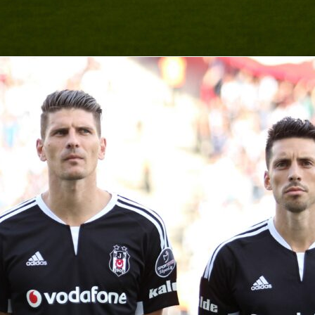
a al valore della squadra. Si tratta probabilmente della rosa
più matura nella storia del Regno. Grazie al “boom della Saudi
 giocatori locali si allenano e competono ogni fine settimana
bali, acquisendo una brillantezza professionale e una tenuta
no finalmente eguagliato il loro talento naturale.
iocatore: Salem Al-Dawsari (ala, Al-Hilal)
sari
è “Il Mago” e, a 34 anni, è l’indiscutibile cuore pulsante di
a. Chi ha seguito il Mondiale 2022 sa esattamente di cosa sia
 gol a giro contro l’Argentina è stato una lezione magistrale di
l ponte tra la vecchia guardia e la nuova “Generazione d’Oro”.