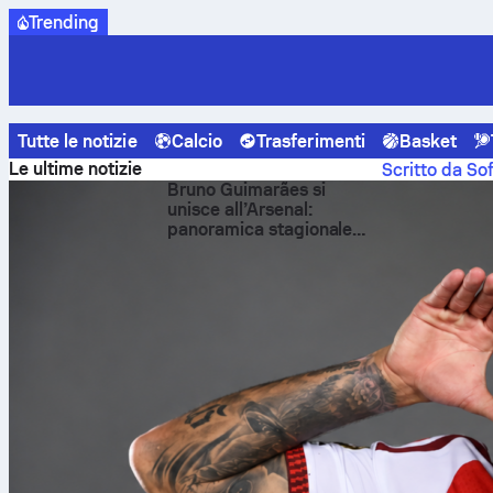
Trending
Tutte le notizie
Calcio
Trasferimenti
Basket
Sofascore News
Calcio
Verso la Coppa del Mondo 2026: 
Le ultime notizie
Scritto da So
Bruno Guimarães si
Verso
unisce all’Arsenal:
panoramica stagionale
Arabi
Sofascore