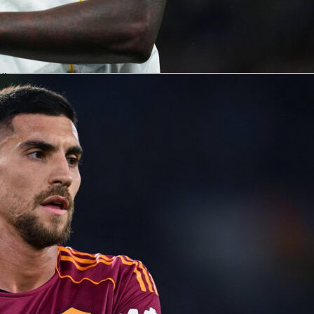
sa esattamente quando rallentare il gioco o scatenare il caos.
esta un protagonista assoluto anche tra i costosi acquisti
trando una qualità di livello mondiale. Quando l’Arabia Saudit
i un miracolo nel 2026, tutti gli occhi nello stadio saranno
ui.
Saudita ai Mondiali
i Falchi con il Mondiale è definito da due momenti iconici. Il
, con il raggiungimento degli ottavi di finale e il gol coast-to-
d Al-Owairan contro il Belgio che sembrò uscito da un
 secondo nel 2022, con il “Miracolo di Lusail” contro l’Argentin
2026 come habitué del torneo, alla loro terza partecipazione
uesta volta l’obiettivo è semplice: infrangere il “soffitto di
i ottavi di finale.
le: USA 1994
mento: ottavi di finale (1994)
: 7 (incluso il 2026)
 consecutive: tre