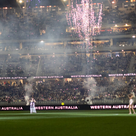
tale. Conosciuti come i “Falchi Verdi”, i sauditi non giocano pi
o tecnico, ma con una coraggiosa ostinatezza collettiva che u
. Sotto le luci del Nord America, non arrivano per
a per scardinare gli equilibri.
 Rapido, tecnico e incredibilmente intrepido, spesso pronti a
i con l’élite mondiale senza battere ciglio.
l 61° posto nel
ranking FIFA
all’inizio del 2026, la posizione no