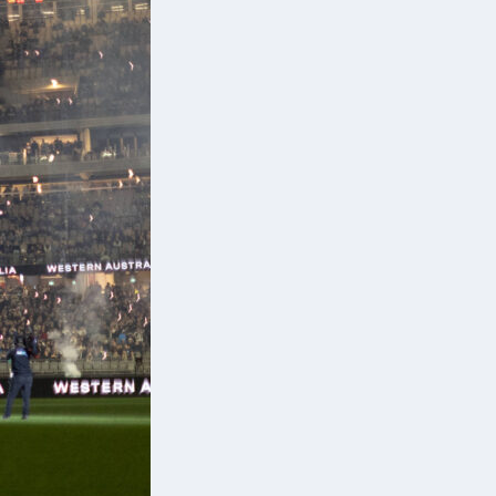
ù
n
n