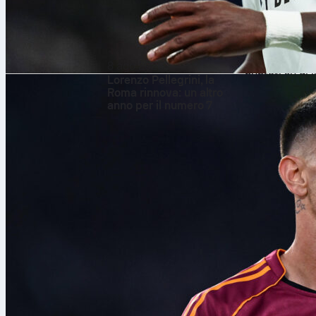
raffinato che 
All’Al-Hilal r
europei, dimos
avrà bisogno d
8 ago 2026
puntati su di l
Lorenzo Pellegrini, la
L’Arabia 
Roma rinnova: un altro
anno per il numero 7
Il rapporto de
primo nel 1994
coast di Saee
videogioco. Il
Arrivano nel 
consecutiva. Q
cristallo” degl
Primo Mondia
Miglior piazza
Partecipazioni
Qualificazioni