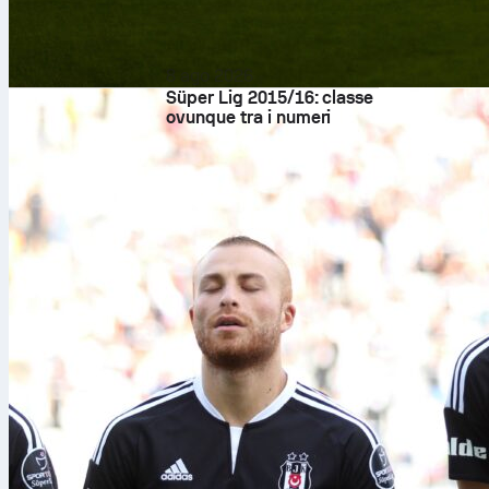
rende giustizi
tatticamente 
8 ago 2026
Pro League”, i
Süper Lig 2015/16: classe
con icone glo
ovunque tra i numeri
fisica che han
Miglior g
Salem Al-Daw
questa squadr
capace: il suo
freddezza. È i