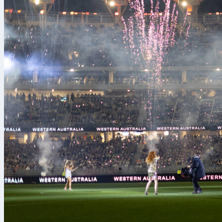
calcistica sta
solo con estr
tempo mancava
partecipare, m
Il loro stile?
scambiare colp
Classificata a