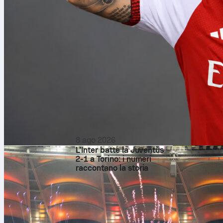
8 ago 2026
L’Inter batte la Juventus
2-1 a Torino: i numeri
raccontano la storia
La
Coppa del
rappresenta un
di gigante reg