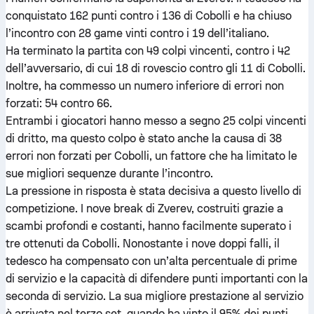
conquistato 162 punti contro i 136 di Cobolli e ha chiuso
l’incontro con 28 game vinti contro i 19 dell’italiano.
Ha terminato la partita con 49 colpi vincenti, contro i 42
dell’avversario, di cui 18 di rovescio contro gli 11 di Cobolli.
Inoltre, ha commesso un numero inferiore di errori non
forzati: 54 contro 66.
Entrambi i giocatori hanno messo a segno 25 colpi vincenti
di dritto, ma questo colpo è stato anche la causa di 38
errori non forzati per Cobolli, un fattore che ha limitato le
sue migliori sequenze durante l’incontro.
La pressione in risposta è stata decisiva a questo livello di
competizione. I nove break di Zverev, costruiti grazie a
scambi profondi e costanti, hanno facilmente superato i
tre ottenuti da Cobolli. Nonostante i nove doppi falli, il
tedesco ha compensato con un’alta percentuale di prime
di servizio e la capacità di difendere punti importanti con la
seconda di servizio. La sua migliore prestazione al servizio
è arrivata nel terzo set, quando ha vinto il 95% dei punti