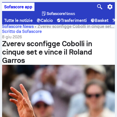
Sofascore app
Tutte le notizie
Calcio
Trasferimenti
Basket
Sofascore News
Zverev sconfigge Cobolli in cinque set e
vince il Roland Garros
Scritto da Sofascore
8 giu 2026
Zverev sconfigge Cobolli in
cinque set e vince il Roland
Garros