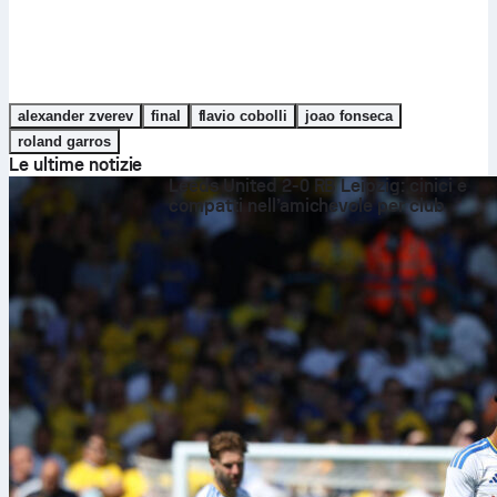
alexander zverev
final
flavio cobolli
joao fonseca
roland garros
Le ultime notizie
Leeds United 2-0 RB Leipzig: cinici e
compatti nell’amichevole per club