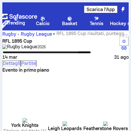
Scarica l'App
Trending
Calcio
Basket
Tennis
Hockey su
RFL 1895 Cup risultati, punteggi,
Rugby
Rugby League
classifica e calendario
RFL 1895 Cup
Rugby League
Select season in unique tournament header
2026
68
14 mar
31 ago
Dettagli
Partite
Evento in primo piano
York Knights
Leigh Leopards
Featherstone Rovers