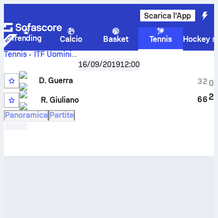
Scarica l'App
Trending
Calcio
Basket
Tennis
Hockey su
Tennis
ITF Uomini
Santa Margherita Di Pula, Singles Qualifying M-ITF
,
Qualif
16/09/2019
12:00
Risultati in tempo reale e H2H di
Davide Guerra
contro
D. Guerra
Raffaele Giuliano
3
2
0
2
6
6
R. Giuliano
10
Panoramica
Partite