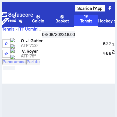
Scarica l'App
Trending
Calcio
Basket
Tennis
Hockey su
Tennis
ITF Uomini
Cordoba, Singles Main, M-ITF-ESP-29A
,
Sedicesimi
06/06/2023
16:00
Risultati in tempo reale e H2H di
Oscar Jose Gutierrez
O. J. Gutierrez
contro
Valentin Royer
6
3
2
1
ATP 713º
V. Royer
2
4
6
6
ATP 78º
2
Panoramica
Partite