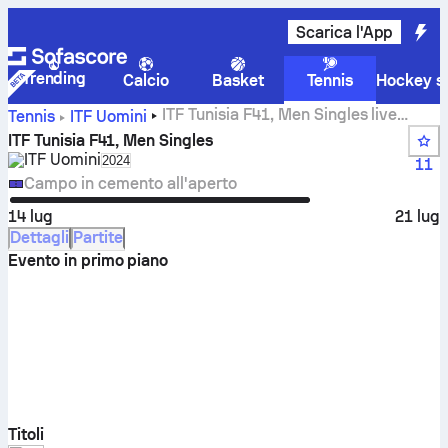
Scarica l'App
Trending
Calcio
Basket
Tennis
Hockey su
ITF Tunisia F41, Men Singles live
Tennis
ITF Uomini
score, risultati e incontri
ITF Tunisia F41, Men Singles
ITF Uomini
Select season in unique tournament header
2024
11
Campo in cemento all'aperto
14 lug
21 lug
Dettagli
Partite
Evento in primo piano
Titoli