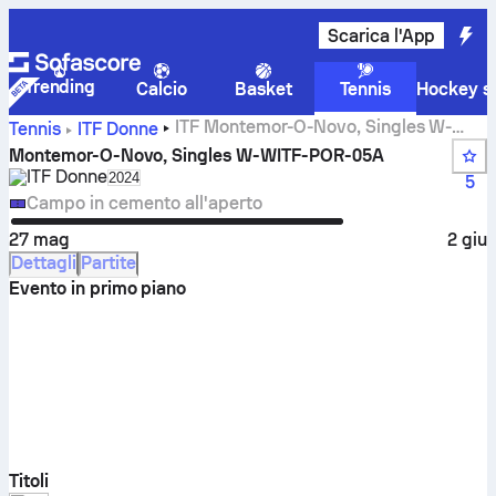
Scarica l'App
Trending
Calcio
Basket
Tennis
Hockey su
ITF Montemor-O-Novo, Singles W-
Tennis
ITF Donne
WITF-POR-05A live score, risultati e incontri
Montemor-O-Novo, Singles W-WITF-POR-05A
ITF Donne
Select season in unique tournament header
2024
5
Campo in cemento all'aperto
27 mag
2 giu
Dettagli
Partite
Evento in primo piano
Titoli