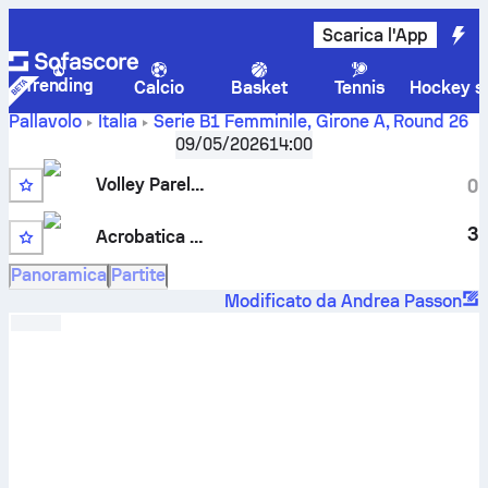
Scarica l'App
Trending
Calcio
Basket
Tennis
Hockey su
Pallavolo
Italia
Serie B1 Femminile, Girone A
,
Round 26
Volley Parella Torino vs Acrobatica Alessandria risultato,
09/05/2026
14:00
classifica, statistiche, testa a testa e pronostici
Volley Parella Torino
0
3
Acrobatica Alessandria
Panoramica
Partite
Modificato da Andrea Passon