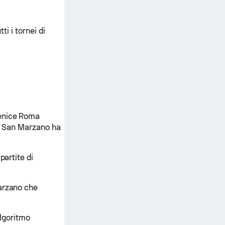
ti i tornei di
Fenice Roma
ley San Marzano ha
partite di
Marzano che
algoritmo