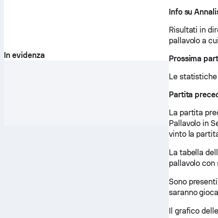
Info su Annal
Risultati in di
pallavolo a c
In evidenza
Prossima part
Le statistiche
Partita prece
La partita pr
Pallavolo in S
vinto la partit
La tabella del
pallavolo con 
Sono presenti
saranno giocat
Il grafico del