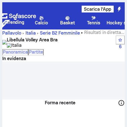
Scarica l'App
Trending
Calcio
Basket
Tennis
Hockey su
Risultati in diretta,
Pallavolo
Italia
Serie B2 Femminile
calendario, partite e classifiche di Libellula Volley Area Bra
Libellula Volley Area Bra
Italia
6
Panoramica
Partite
In evidenza
Forma recente