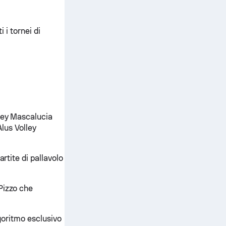
i i tornei di
lley Mascalucia
Alus Volley
rtite di pallavolo
Pizzo che
lgoritmo esclusivo