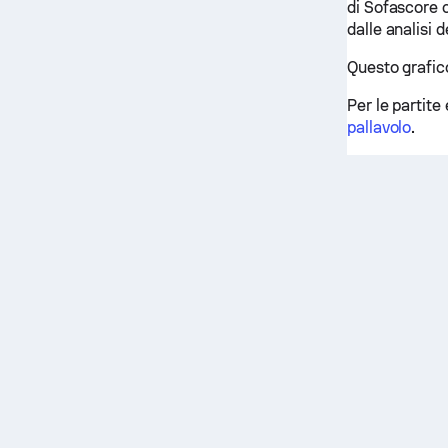
di Sofascore c
dalle analisi 
Questo grafico
Per le partite 
pallavolo
.