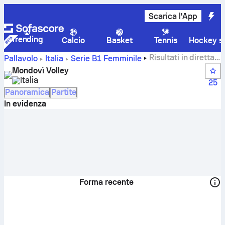
Scarica l'App
Trending
Calcio
Basket
Tennis
Hockey su
Risultati in diretta,
Pallavolo
Italia
Serie B1 Femminile
calendario, partite e classifiche di Mondovì Volley
Mondovì Volley
Italia
25
Panoramica
Partite
In evidenza
Forma recente