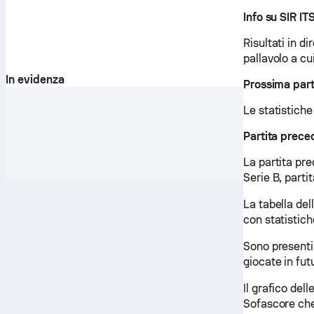
Info su SIR 
Risultati in di
pallavolo a c
In evidenza
Prossima part
Le statistiche
Partita prec
La partita pr
Serie B, parti
La tabella del
con statistich
Sono presenti
giocate in fut
Il grafico del
Sofascore che 