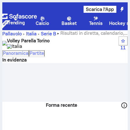
Scarica l'App
Trending
Calcio
Basket
Tennis
Hockey su
Risultati in diretta, calendario,
Pallavolo
Italia
Serie B
partite e classifiche di Volley Parella Torino
Volley Parella Torino
Italia
11
Panoramica
Partite
In evidenza
Forma recente