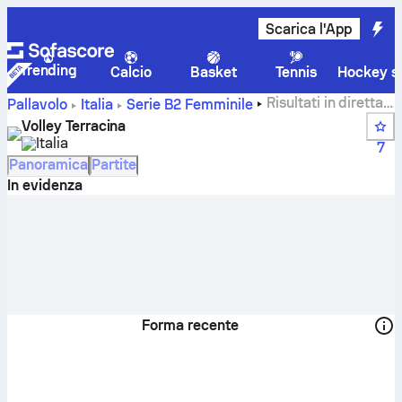
Scarica l'App
Trending
Calcio
Basket
Tennis
Hockey su
Risultati in diretta,
Pallavolo
Italia
Serie B2 Femminile
calendario, partite e classifiche di Volley Terracina
Volley Terracina
Italia
7
Panoramica
Partite
In evidenza
Forma recente