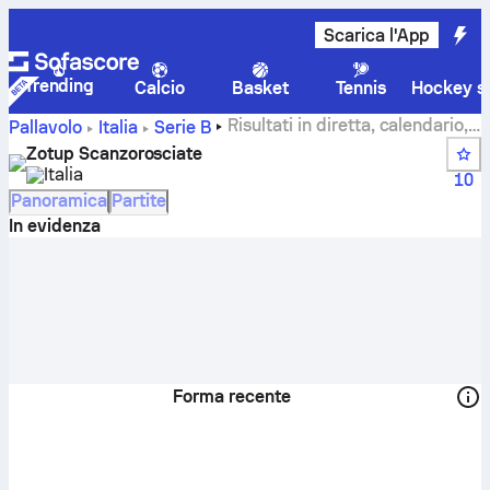
Scarica l'App
Trending
Calcio
Basket
Tennis
Hockey su
Risultati in diretta, calendario,
Pallavolo
Italia
Serie B
partite e classifiche di Zotup Scanzorosciate
Zotup Scanzorosciate
Italia
10
Panoramica
Partite
In evidenza
Forma recente