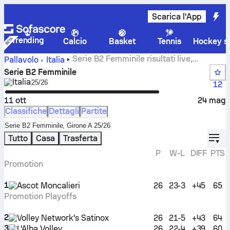
Scarica l'App
Trending
Calcio
Basket
Tennis
Hockey su
Serie B2 Femminile risultati live,
Pallavolo
Italia
classifiche, calendario e playoff
Serie B2 Femminile
Italia
Select season in unique tournament header
25/26
12
11 ott
24 mag
Classifiche
Dettagli
Partite
Select standings table in tournament standings
Serie B2 Femminile, Girone A 25/26
displ
Tutto
Casa
Trasferta
P
W-L
DIFF
PTS
Promotion
1
Ascot Moncalieri
26
23-3
+45
65
Promotion Playoffs
2
Volley Network's Satinox
26
21-5
+43
64
3
L'Alba Volley
26
22-4
+39
60