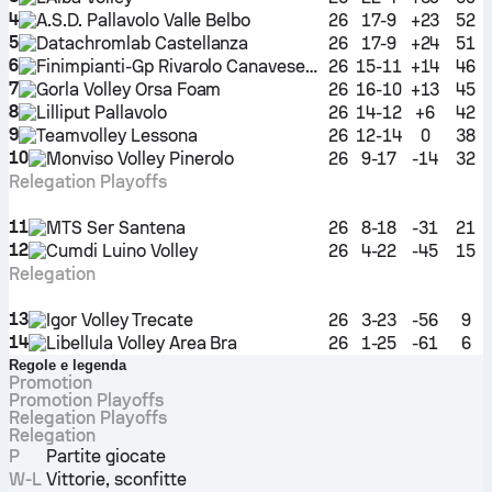
4
A.S.D. Pallavolo Valle Belbo
26
17-9
+23
52
5
Datachromlab Castellanza
26
17-9
+24
51
6
Finimpianti-Gp Rivarolo Canavese Volley
26
15-11
+14
46
7
Gorla Volley Orsa Foam
26
16-10
+13
45
8
Lilliput Pallavolo
26
14-12
+6
42
9
Teamvolley Lessona
26
12-14
0
38
10
Monviso Volley Pinerolo
26
9-17
-14
32
Relegation Playoffs
11
MTS Ser Santena
26
8-18
-31
21
12
Cumdi Luino Volley
26
4-22
-45
15
Relegation
13
Igor Volley Trecate
26
3-23
-56
9
14
Libellula Volley Area Bra
26
1-25
-61
6
Regole e legenda
Promotion
Promotion Playoffs
Relegation Playoffs
Relegation
P
Partite giocate
W-L
Vittorie, sconfitte