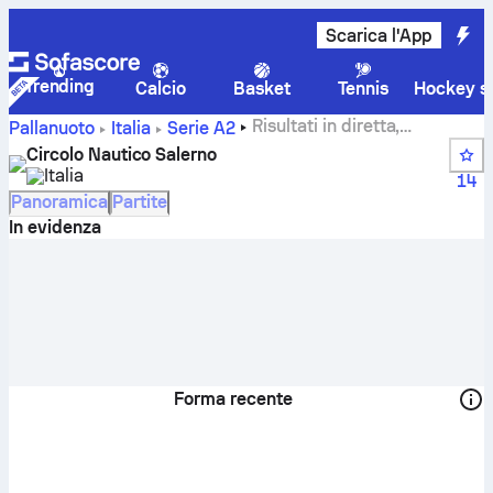
Scarica l'App
Trending
Calcio
Basket
Tennis
Hockey su
Risultati in diretta,
Pallanuoto
Italia
Serie A2
calendario e punteggi di Circolo Nautico Salerno -
Circolo Nautico Salerno
Pallanuoto
Italia
14
Panoramica
Partite
In evidenza
Forma recente