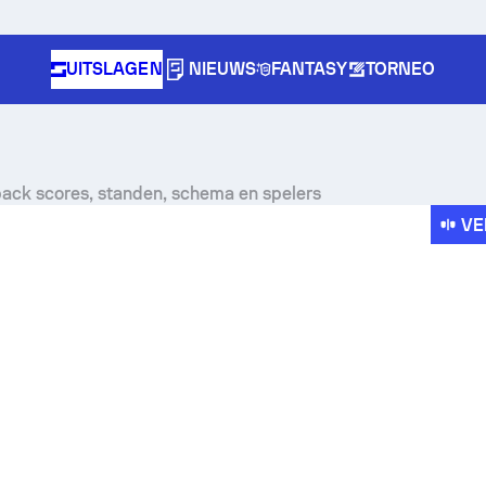
UITSLAGEN
NIEUWS
FANTASY
TORNEO
ack scores, standen, schema en spelers
VE