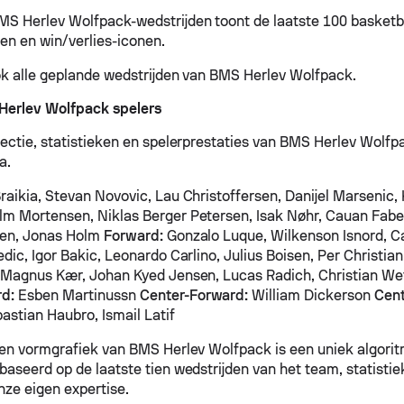
MS Herlev Wolfpack-wedstrijden toont de laatste 100 basketb
ken en win/verlies-iconen.
ook alle geplande wedstrijden van BMS Herlev Wolfpack.
Herlev Wolfpack spelers
lectie, statistieken en spelerprestaties van BMS Herlev Wolfpa
a.
raikia, Stevan Novovic, Lau Christoffersen, Danijel Marsenic,
m Mortensen, Niklas Berger Petersen, Isak Nøhr, Cauan Fabe
sen, Jonas Holm
Forward:
Gonzalo Luque, Wilkenson Isnord, Ca
dic, Igor Bakic, Leonardo Carlino, Julius Boisen, Per Christian
 Magnus Kær, Johan Kyed Jensen, Lucas Radich, Christian We
d:
Esben Martinussn
Center-Forward:
William Dickerson
Cent
astian Haubro, Ismail Latif
 en vormgrafiek van BMS Herlev Wolfpack is een uniek algori
baseerd op de laatste tien wedstrijden van het team, statistie
nze eigen expertise.