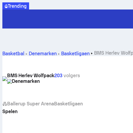
Trending
BMS Herlev Wolfp
Basketbal
Denemarken
Basketligaen
BMS Herlev Wolfpack
203
volgers
Denemarken
Ballerup Super Arena
Basketligaen
Spelen