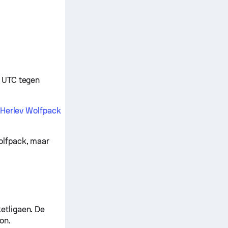
0 UTC tegen
Herlev Wolfpack
olfpack, maar
etligaen. De
on.