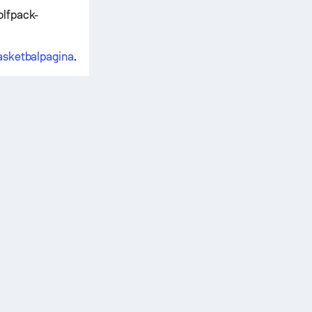
olfpack-
basketbalpagina
.