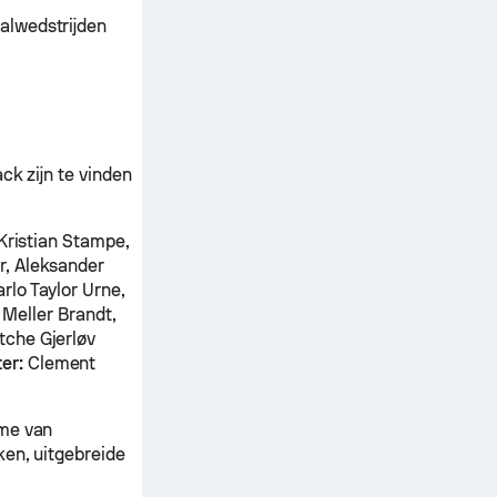
alwedstrijden
ck zijn te vinden
 Kristian Stampe,
r, Aleksander
rlo Taylor Urne,
 Meller Brandt,
tche Gjerløv
er:
Clement
tme van
ken, uitgebreide