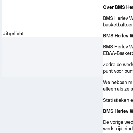
Over BMS Her
BMS Herlev Wo
basketbaltoer
Uitgelicht
BMS Herlev W
BMS Herlev Wo
EBAA-Basketba
Zodra de wedst
punt voor pun
We hebben mis
alleen als ze
Statistieken 
BMS Herlev W
De vorige wed
wedstrijd ein