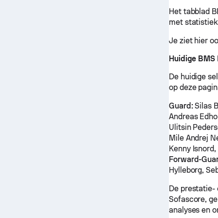
Het tabblad B
met statistie
Je ziet hier 
Huidige BMS 
De huidige se
op deze pagin
Guard:
Silas B
Andreas Edhol
Ulitsin Peder
Mile Andrej Ne
Kenny Isnord,
Forward-Guar
Hylleborg, Seb
De prestatie-
Sofascore, ge
analyses en o