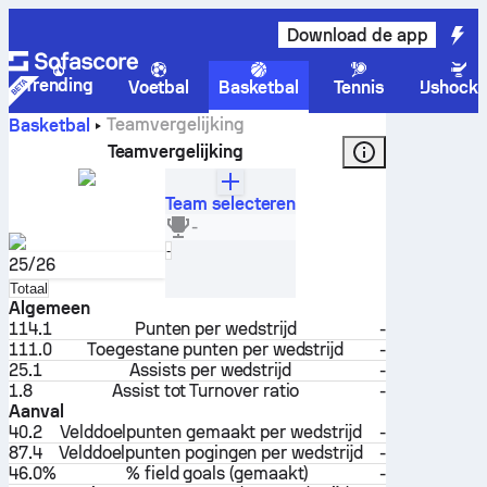
Download de app
Trending
Voetbal
Basketbal
Tennis
IJshock
Teamvergelijking
Basketbal
Teamvergelijking
Team selecteren
Stockton Kings
-
Verenigde Staten
Selecteer
-
25/26
Selecteer
Totaal
Algemeen
114.1
Punten per wedstrijd
-
111.0
Toegestane punten per wedstrijd
-
25.1
Assists per wedstrijd
-
1.8
Assist tot Turnover ratio
-
Aanval
40.2
Velddoelpunten gemaakt per wedstrijd
-
87.4
Velddoelpunten pogingen per wedstrijd
-
46.0%
% field goals (gemaakt)
-