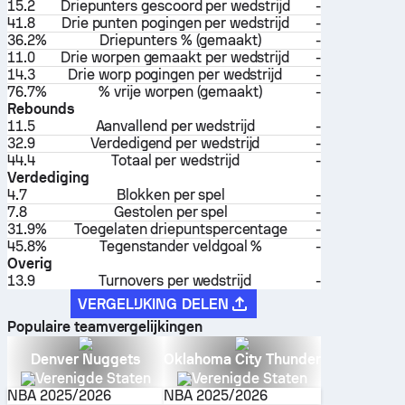
15.2
Driepunters gescoord per wedstrijd
-
41.8
Drie punten pogingen per wedstrijd
-
36.2%
Driepunters % (gemaakt)
-
11.0
Drie worpen gemaakt per wedstrijd
-
14.3
Drie worp pogingen per wedstrijd
-
76.7%
% vrije worpen (gemaakt)
-
Rebounds
11.5
Aanvallend per wedstrijd
-
32.9
Verdedigend per wedstrijd
-
44.4
Totaal per wedstrijd
-
Verdediging
4.7
Blokken per spel
-
7.8
Gestolen per spel
-
31.9%
Toegelaten driepuntspercentage
-
45.8%
Tegenstander veldgoal %
-
Overig
13.9
Turnovers per wedstrijd
-
VERGELIJKING DELEN
Populaire teamvergelijkingen
Denver Nuggets
Oklahoma City Thunder
Verenigde Staten
Verenigde Staten
NBA
2025/2026
NBA
2025/2026