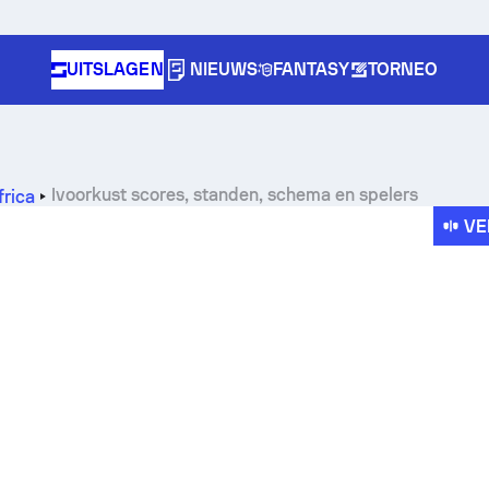
UITSLAGEN
NIEUWS
FANTASY
TORNEO
Ivoorkust scores, standen, schema en spelers
frica
VE