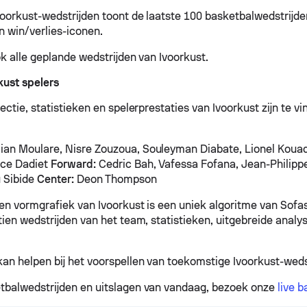
voorkust-wedstrijden toont de laatste 100 basketbalwedstrijd
n win/verlies-iconen.
ok alle geplande wedstrijden van Ivoorkust.
kust spelers
ectie, statistieken en spelerprestaties van Ivoorkust zijn te v
an Moulare, Nisre Zouzoua, Souleyman Diabate, Lionel Kouad
ce Dadiet
Forward:
Cedric Bah, Vafessa Fofana, Jean-Philippe
 Sibide
Center:
Deon Thompson
 en vormgrafiek van Ivoorkust is een uniek algoritme van Sof
tien wedstrijden van het team, statistieken, uitgebreide analy
kan helpen bij het voorspellen van toekomstige Ivoorkust-weds
tbalwedstrijden en uitslagen van vandaag, bezoek onze
live 