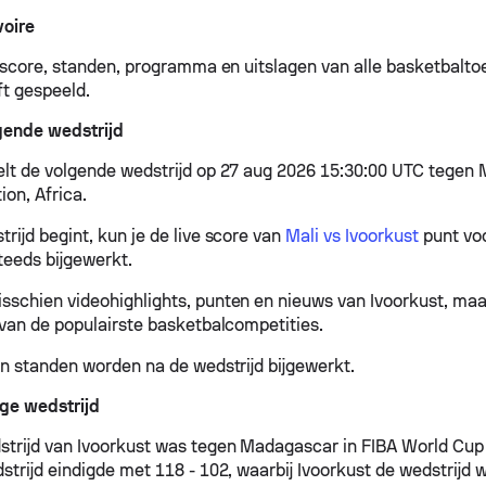
voire
e score, standen, programma en uitslagen van alle basketbalto
ft gespeeld.
gende wedstrijd
elt de volgende wedstrijd op 27 aug 2026 15:30:00 UTC tegen M
ion, Africa.
rijd begint, kun je de live score van
Mali vs Ivoorkust
punt voo
teeds bijgewerkt.
schien videohighlights, punten en nieuws van Ivoorkust, maar
 van de populairste basketbalcompetities.
en standen worden na de wedstrijd bijgewerkt.
ige wedstrijd
strijd van Ivoorkust was tegen Madagascar in FIBA World Cup 
strijd eindigde met 118 - 102, waarbij Ivoorkust de wedstrijd 