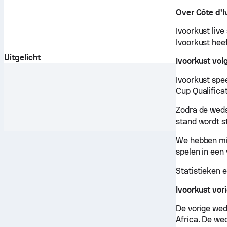
Over Côte d'I
Ivoorkust liv
Ivoorkust hee
Uitgelicht
Ivoorkust vol
Ivoorkust spe
Cup Qualificat
Zodra de wedst
stand wordt s
We hebben mis
spelen in een
Statistieken 
Ivoorkust vor
De vorige wed
Africa. De wed