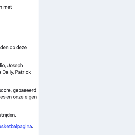
en met
inden op deze
io, Joseph
 Dally, Patrick
ascore, gebaseerd
ses en onze eigen
trijden.
basketbalpagina
.