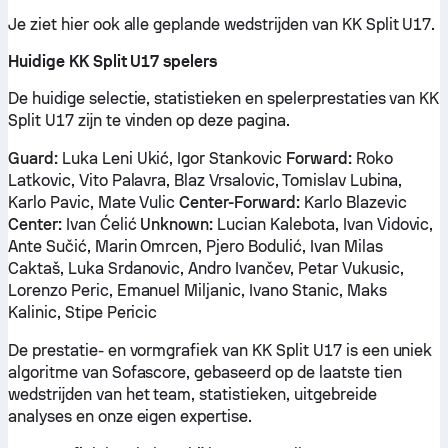
Je ziet hier ook alle geplande wedstrijden van KK Split U17.
Huidige KK Split U17 spelers
De huidige selectie, statistieken en spelerprestaties van KK
Split U17 zijn te vinden op deze pagina.
Guard:
Luka Leni Ukić, Igor Stankovic
Forward:
Roko
Latkovic, Vito Palavra, Blaz Vrsalovic, Tomislav Lubina,
Karlo Pavic, Mate Vulic
Center-Forward:
Karlo Blazevic
Center:
Ivan Ćelić
Unknown:
Lucian Kalebota, Ivan Vidovic,
Ante Sučić, Marin Omrcen, Pjero Bodulić, Ivan Milas
Caktaš, Luka Srdanovic, Andro Ivančev, Petar Vukusic,
Lorenzo Peric, Emanuel Miljanic, Ivano Stanic, Maks
Kalinic, Stipe Pericic
De prestatie- en vormgrafiek van KK Split U17 is een uniek
algoritme van Sofascore, gebaseerd op de laatste tien
wedstrijden van het team, statistieken, uitgebreide
analyses en onze eigen expertise.