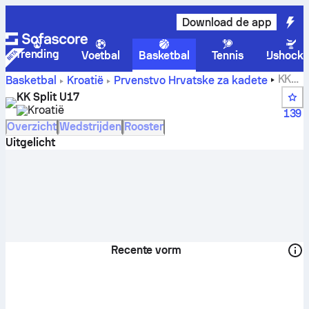
Download de app
Trending
Voetbal
Basketbal
Tennis
IJshock
KK
Basketbal
Kroatië
Prvenstvo Hrvatske za kadete
Split U17 scores, standen, schema en spelers
KK Split U17
Kroatië
139
Overzicht
Wedstrijden
Rooster
Uitgelicht
Recente vorm