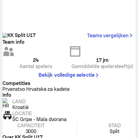
KK Split U17
Teams vergelijken
Team info
24
17
jrn
Aantal spelers
Gemiddelde spelersleeftijd
Bekijk volledige selectie
Competities
Prvenstvo Hrvatske za kadete
Info
LAND
Kroatië
LOCATIE
ŠC Gripe - Mala dvorana
CAPACITEIT
STAD
3000
Split
Over KK Split U17