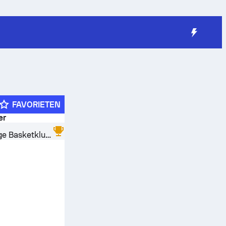
FAVORIETEN
er
Huddinge Basketklubb