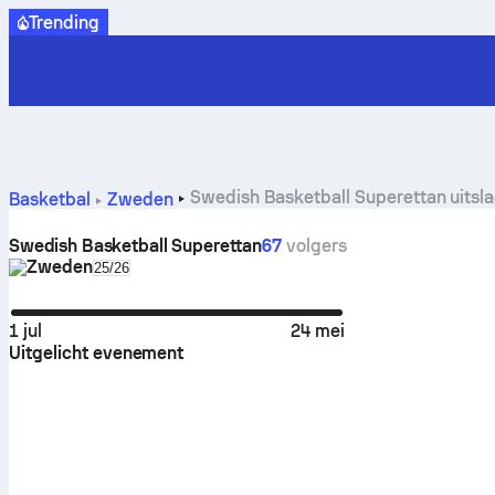
Trending
Swedish Basketball Superettan uitsl
Basketbal
Zweden
Swedish Basketball Superettan
67
volgers
Zweden
Select season in unique tournament header
25/26
1 jul
24 mei
Uitgelicht evenement