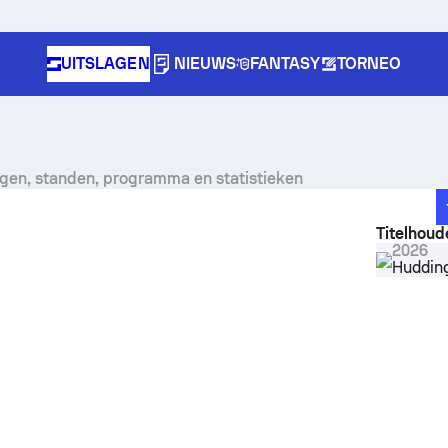
UITSLAGEN
NIEUWS
FANTASY
TORNEO
agen, standen, programma en statistieken
Titelhoud
2026