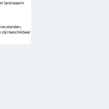
et land waarin
live standen,
n zijn beschikbaar